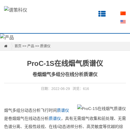
首
页
关
于
首页
>>
产品
>>
质谱仪
产
ProC-1S在线烟气质谱仪
品
卷烟烟气多组分在线分析质谱仪
科
日期：2022-06-29
浏览：616
研
知
烟气多组分动态分析飞行时间
质谱仪
识
是卷烟烟气在线动态分析
质谱仪
，具有无需烟气收集和前处理、无需
色谱分离、无极性歧视、在线/动态进样分析、高灵敏度等优越的综