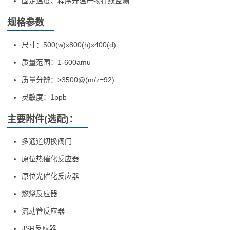
固定温度、程序升温产物在线监测
规格参数
尺寸：500(w)x800(h)x400(d)
质量范围：1-600amu
质量分辨：>3500@(m/z=92)
灵敏度：1ppb
主要附件(选配)：
多通道切换阀门
原位热催化反应器
原位光催化反应器
燃烧反应器
流动管反应器
JSR反应器