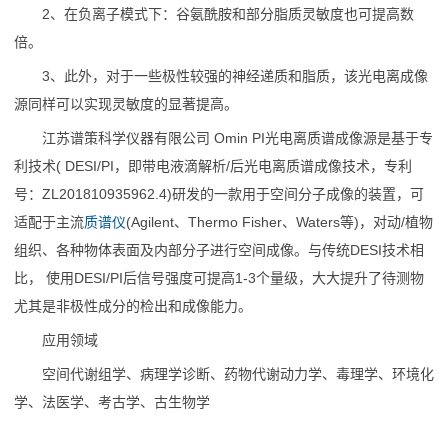
2、在负离子模式下：谷氨酰胺和部分脂质灵敏度也可提高数
倍。
3、此外，对于一些极性较强的神经递质和脂质，该光电离成像
源同样可以实现灵敏度的显著提高。
江苏谱策科学仪器有限公司 Omin PI光电离质谱成像源是基于专
利技术( DESI/PI，即带电液滴解析/后光电离质谱成像技术，专利
号：ZL201810935962.4)研发的一款用于空间分子成像的装置，可
适配于主流
质谱仪
(Agilent、Thermo Fisher、Waters等)，对动/植物
组织、各种物体表面及内部分子进行空间成像。与传统DESI技术相
比， 使用DESI/PI后信号强度可提高1-3个量级，大大提升了待测物
尤其是非极性成分的检出和成像能力。
应用领域
空间代谢组学、病理学诊断、药物代谢动力学、毒理学、环境化
学、法医学、考古学、古生物学