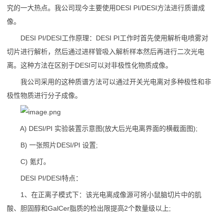
联
究的一大热点。我公司现今主要使用DESI PI/DESI方法进行质谱成
像。
系
DESI PI/DESI工作原理：DESI PI工作时首先使用解析电喷雾对
应
切片进行解析，然后通过进样管吸入解析样本然后再进行二次光电
用
离。这种方法在区别于DESI可以对非极性化物质成像。
我公司采用的这种质谱方法可以通过开关光电离对多种极性和非
极性物质进行分子成像。
A) DESI/PI 实验装置示意图(放大后光电离界面的横截面图);
B) 一张照片DESI/PI 设置;
C) 氪灯。
DESI PI/DESI特点：
1、在正离子模式下：该光电离成像源可将小鼠脑切片中的肌
酸、胆固醇和GalCer脂质的检出限提高2个数量级以上;